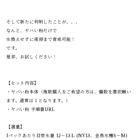
そして新たに判明したことが、、、
なんと、ヤバい粉だけで
水換えせずに産卵まで育成可能！
です。
是非、お試しください！
【セット内容】
・ヤバい粉本体（複数購入をご希望の方は、個数を選択願い
ます。通常は１となります。）
・ヤバい粉 手順書URL
【適量】
1パックあたり目安水量 12～13Ｌ (NV13、金魚水槽S～M)