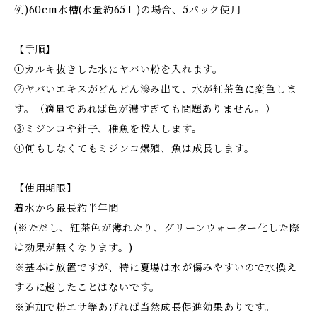
例)60cm水槽(水量約65Ｌ)の場合、5パック使用
【手順】
①カルキ抜きした水にヤバい粉を入れます。
②ヤバいエキスがどんどん滲み出て、水が紅茶色に変色しま
す。（適量であれば色が濃すぎても問題ありません。）
③ミジンコや針子、稚魚を投入します。
④何もしなくてもミジンコ爆殖、魚は成長します。
【使用期限】
着水から最長約半年間
(※ただし、紅茶色が薄れたり、グリーンウォーター化した際
は効果が無くなります。)
※基本は放置ですが、特に夏場は水が傷みやすいので水換え
するに越したことはないです。
※追加で粉エサ等あげれば当然成長促進効果ありです。