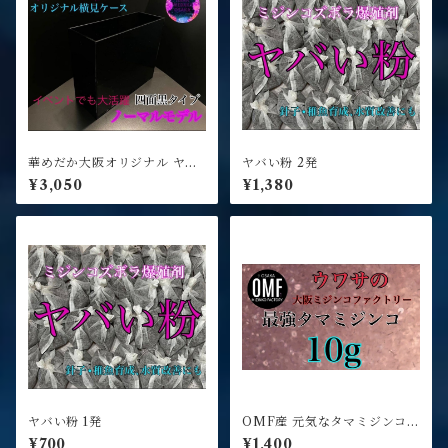
華めだか大阪オリジナル ヤバ
ヤバい粉 2発
いケース Gクラス 4面タイプ
¥3,050
¥1,380
ヤバい粉 1発
OMF産 元気なタマミジンコ 1
0g
¥700
¥1,400