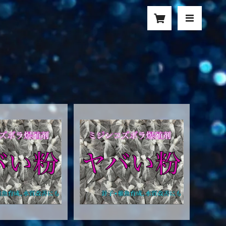
い粉 3発
ヤバい粉 2発
¥1,980
¥1,380