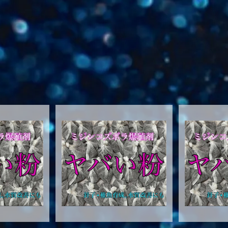
 5発
ヤバい粉 4発
ヤバ
0
¥2,480