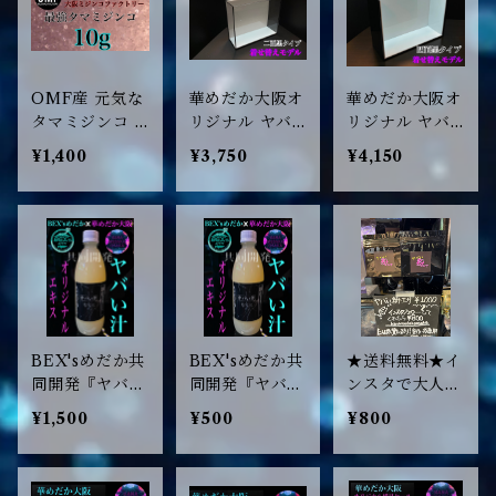
OMF産 元気な
華めだか大阪オ
華めだか大阪オ
タマミジンコ 1
リジナル ヤバ
リジナル ヤバ
0g
いケース GB2
いケース GB4
¥1,400
¥3,750
¥4,150
K 2面黒着せ替
K 4面黒着せ替
えモデル
えモデル
BEX'sめだか共
BEX'sめだか共
★送料無料★イ
同開発『ヤバい
同開発『ヤバい
ンスタで大人
汁』500ml 1本
汁』100ml 1本
気！ヤバい粉エ
¥1,500
¥500
¥800
乳酸菌等3菌MI
乳酸菌等3菌MI
サ 20g★ 高タ
X最強エキス！
X最強エキス！
ンパクで針子稚
水質浄化成長促
水質浄化成長促
魚を爆速ブリー