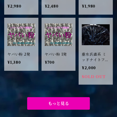
¥2,980
¥2,480
¥1,980
ヤバい粉 2発
ヤバい粉 1発
垂水氏直系 ミ
ッドナイトフリ
¥1,380
¥700
ルラメタイプ 1
¥2,000
ペア
SOLD OUT
もっと見る