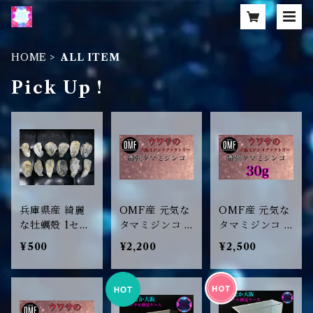
HOME
ALL ITEM
Pick Up !
兵庫県産 綺麗
OMF産 元気な
OMF産 元気な
な牡蠣殻 1セッ
タマミジンコ 2
タマミジンコ 3
ト
0g
0g
¥500
¥2,200
¥2,500