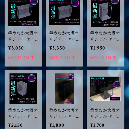
進針子稚魚致死
進針子稚魚致死
ド 成魚・ミジ
率低下効果ア
率低下効果ア
ンコにもつかえ
リ!
リ!
ます♪
華めだか大阪オ
華めだか大阪オ
華めだか大阪オ
リジナル ヤバ
リジナル ヤバ
リジナル ヤバ
いケース GG2
いケース GG4
いケース AG2
¥3,050
¥3,350
¥1,950
2面グレー
4面グレー
2面グレー
SOLD OUT
SOLD OUT
SOLD OUT
華めだか大阪オ
華めだか大阪オ
華めだか大阪オ
リジナル ヤバ
リジナル ヤバ
リジナル ヤバ
いケース AG4
いケース Aクラ
いケース Aクラ
¥2,150
¥1,800
¥1,700
4面グレー
ス 4面タイプ
ス 2面タイプ