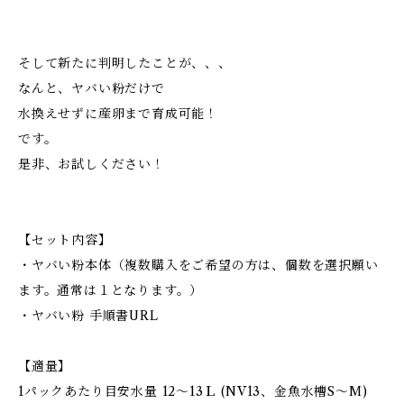
そして新たに判明したことが、、、
なんと、ヤバい粉だけで
水換えせずに産卵まで育成可能！
です。
是非、お試しください！
【セット内容】
・ヤバい粉本体（複数購入をご希望の方は、個数を選択願い
ます。通常は１となります。）
・ヤバい粉 手順書URL
【適量】
1パックあたり目安水量 12～13Ｌ (NV13、金魚水槽S～M)