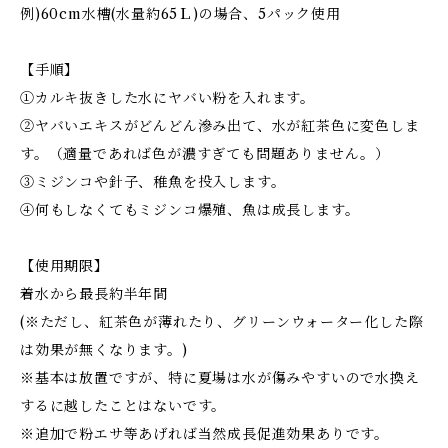
例)60cm水槽(水量約65Ｌ)の場合、5パック使用
【手順】
①カルキ抜きした水にヤバい粉を入れます。
②ヤバいエキスがどんどん滲み出て、水が紅茶色に変色しま
す。（適量であれば色が濃すぎても問題ありません。）
③ミジンコや針子、稚魚を投入します。
④何もしなくてもミジンコ爆殖、魚は成長します。
【使用期限】
着水から最長約半年間
(※ただし、紅茶色が薄れたり、グリーンウォーター化した際
は効果が無くなります。)
※基本は放置ですが、特に夏場は水が傷みやすいので水換え
するに越したことはないです。
※追加で粉エサ等あげれば当然成長促進効果ありです。