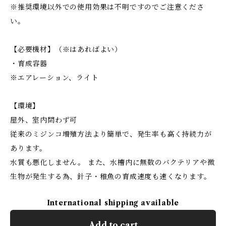
※推奨環境以外での使用効果は不明ですのでご注意くださ
い。
【必要機材】（※はあればよい）
・育成容器
※エアレーション、ライト
【環境】
屋外、室内問わず可
従来のミジンコ増殖方法より簡単で、発生率も高く持続力が
あります。
水質も悪化しません。 また、水槽内に無数のバクテリアや微
生物が発生する為、針子・稚魚の育成速度も速くなります。
International shipping available
Add to cart