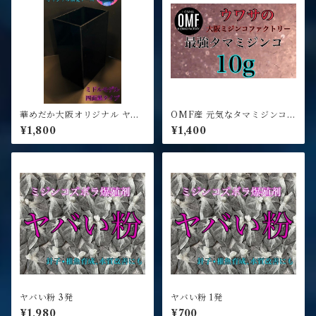
華めだか大阪オリジナル ヤバ
OMF産 元気なタマミジンコ 1
いケース Aクラス 4面タイプ
0g
¥1,800
¥1,400
ヤバい粉 3発
ヤバい粉 1発
¥1,980
¥700