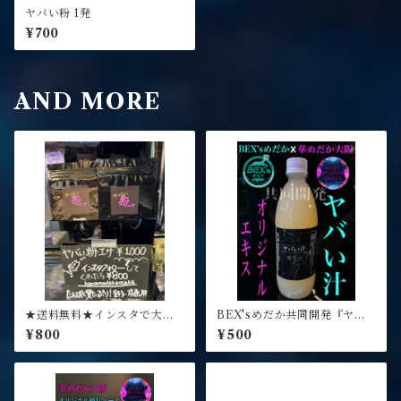
ヤバい粉 1発
¥700
AND MORE
★送料無料★インスタで大人
BEX'sめだか共同開発『ヤバ
気！ヤバい粉エサ 20g★ 高タ
い汁』100ml 1本 乳酸菌等3菌
¥800
¥500
ンパクで針子稚魚を爆速ブリ
MIX最強エキス！水質浄化成
ード 成魚・ミジンコにもつか
長促進針子稚魚致死率低下効
えます♪
果アリ!